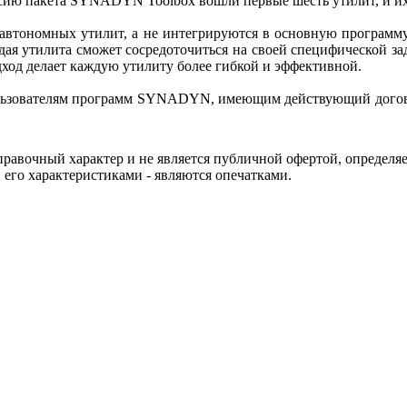
ию пакета SYNADYN Toolbox вошли первые шесть утилит, и их 
автономных утилит, а не интегрируются в основную программу
дая утилита сможет сосредоточиться на своей специфической зад
ход делает каждую утилиту более гибкой и эффективной.
льзователям программ SYNADYN, имеющим действующий догово
правочный характер и не является публичной офертой, определя
 его характеристиками - являются опечатками.