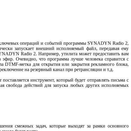
ех ключевых операций и событий программы SYNADYN Radio 2,
ически запускает внешний исполняемый файл, передавая ему
SYNADYN Radio 2. Например, утилита может предоставить вам
 эфир. Очевидно, что программа лучше человека справится с
ла DTMF-метка для открытия или закрытия рекламного блока,
реключение на резервный канал при ретрансляции и т.д.
 поставляется инструмент, который будет отправлять письма с
ая свобода действий для запуска любых других исполняемых
ния смежных задач, которые выходят за рамки основного