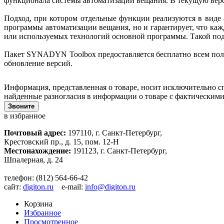
функционала системы автоматизации вещания. В текущую верс
Подход, при котором отдельные функции реализуются в виде 
программы автоматизации вещания, но и гарантирует, что каж
или используемых технологий основной программы. Такой под
Пакет SYNADYN Toolbox предоставляется бесплатно всем по
обновление версий.
Информация, представленная о товаре, носит исключительно с
найденные разногласия в информации о товаре с фактическими
Звоните
в избранное
Почтовый адрес:
197110, г. Санкт-Петербург,
Крестовский пр., д. 15, пом. 12-Н
Местонахождение:
191123, г. Санкт-Петербург,
Шпалерная, д. 24
телефон: (812) 564-66-42
сайт:
digiton.ru
e-mail:
info@digiton.ru
Корзина
Избранное
Просмотренное