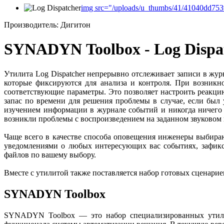
img src="/uploads/u_thumbs/41/41040dd753
Производитель: Дигитон
SYNADYN
Toolbox
-
Log
Dispa
Утилита Log Dispatcher непрерывно отслеживает записи в ж
которые фиксируются для анализа и контроля. При возникн
соответствующие параметры. Это позволяет настроить реакц
запас по времени для решения проблемы в случае, если был
изучением информации в журнале событий и никогда ничего 
возникли проблемы с воспроизведением на заданном звуковом к
Чаще всего в качестве способа оповещения инженеры выбирают
уведомлениями о любых интересующих вас событиях, зафикс
файлов по вашему выбору.
Вместе с утилитой также поставляется набор готовых сценари
SYNADYN Toolbox
SYNADYN Toolbox — это набор специализированных утили