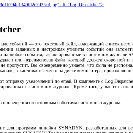
9d1b794e1349fd2e7d25cd.jpg" alt="Log Dispatcher">
tcher
урнале событий — это текстовый файл, содержащий список вс
овении заданных в настройках утилиты событий она автомат
ию на любые события, зафиксированные в системном журнале 
 удален или переименован файл, который должен скоро пойти в
не пропустит. Вы своевременно узнаете, что была не распозна
анале, заканчивается место на диске компьютера, произошло пе
 отправку уведомлений по email. В комплекте с Log Dispatcher
ированных в системном журнале. Кроме того, у вас есть полн
ев оповещения по основным событиям системного журнала.
т для программ линейки SYNADYN, разработанных для реше